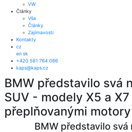
VW
Články
Vše
Články
Zajímavosti
Kontakty
cz
en
sk
+420 581 764 086
kaps@kaps.cz
BMW představilo svá ne
SUV - modely X5 a X7
přeplňovanými motory
BMW představilo svá n