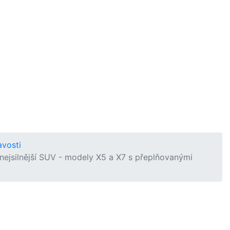
avosti
ejsilnější SUV - modely X5 a X7 s přeplňovanými