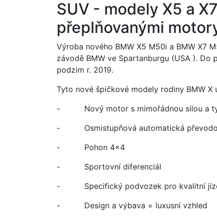
SUV - modely X5 a X7
přeplňovanými motor
Výroba nového BMW X5 M50i a BMW X7 M50
závodě BMW ve Spartanburgu (USA ). Do p
podzim r. 2019.
Tyto nové špičkové modely rodiny BMW X u
- Nový motor s mimořádnou silou a t
- Osmistupňová automatická převodovk
- Pohon 4x4
- Sportovní diferenciál
- Specifický podvozek pro kvalitní jíz
- Design a výbava = luxusní vzhled