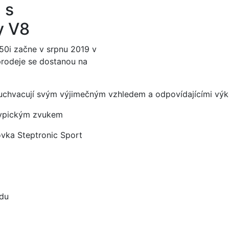
 s
y V8
i začne v srpnu 2019 v
rodeje se dostanou na
chvacují svým výjimečným vzhledem a odpovídajícími výk
ypickým zvukem
a Steptronic Sport
du