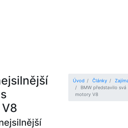
jsilnější
Úvod
Články
Zajím
BMW představilo svá n
 s
motory V8
 V8
ejsilnější