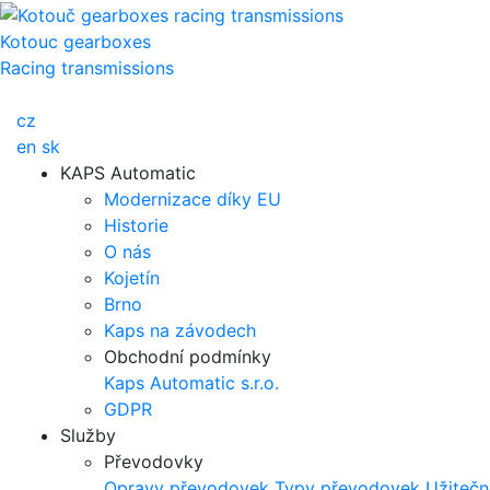
Kotouc gearboxes
Racing transmissions
cz
en
sk
KAPS Automatic
Modernizace díky EU
Historie
O nás
Kojetín
Brno
Kaps na závodech
Obchodní podmínky
Kaps Automatic s.r.o.
GDPR
Služby
Převodovky
Opravy převodovek
Typy převodovek
Užitečn