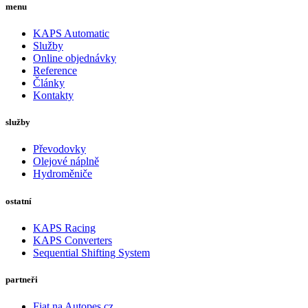
menu
KAPS Automatic
Služby
Online objednávky
Reference
Články
Kontakty
služby
Převodovky
Olejové náplně
Hydroměniče
ostatní
KAPS Racing
KAPS Converters
Sequential Shifting System
partneři
Fiat na Autopes.cz