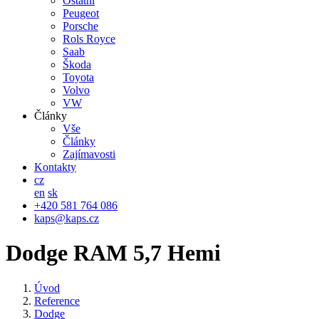
Ostatní
Peugeot
Porsche
Rols Royce
Saab
Škoda
Toyota
Volvo
VW
Články
Vše
Články
Zajímavosti
Kontakty
cz
en
sk
+420 581 764 086
kaps@kaps.cz
Dodge RAM 5,7 Hemi
Úvod
Reference
Dodge