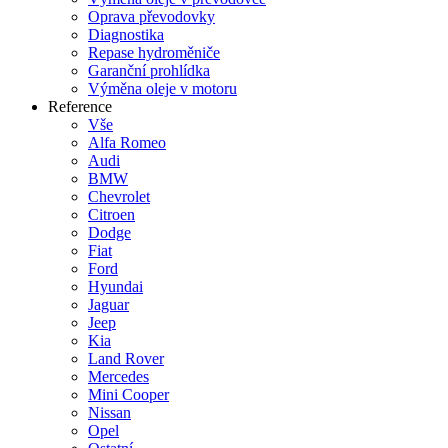
Oprava převodovky
Diagnostika
Repase hydroměniče
Garanční prohlídka
Výměna oleje v motoru
Reference
Vše
Alfa Romeo
Audi
BMW
Chevrolet
Citroen
Dodge
Fiat
Ford
Hyundai
Jaguar
Jeep
Kia
Land Rover
Mercedes
Mini Cooper
Nissan
Opel