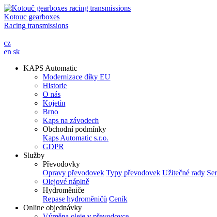
Kotouc gearboxes
Racing transmissions
cz
en
sk
KAPS Automatic
Modernizace díky EU
Historie
O nás
Kojetín
Brno
Kaps na závodech
Obchodní podmínky
Kaps Automatic s.r.o.
GDPR
Služby
Převodovky
Opravy převodovek
Typy převodovek
Užitečné rady
Ser
Olejové náplně
Hydroměniče
Repase hydroměničů
Ceník
Online objednávky
Výměna oleje v převodovce