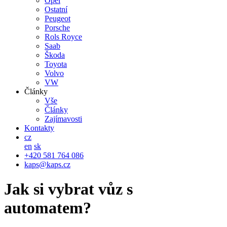
Opel
Ostatní
Peugeot
Porsche
Rols Royce
Saab
Škoda
Toyota
Volvo
VW
Články
Vše
Články
Zajímavosti
Kontakty
cz
en
sk
+420 581 764 086
kaps@kaps.cz
Jak si vybrat vůz s
automatem?