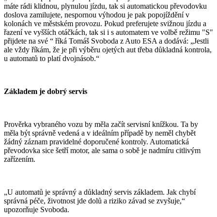
máte rádi klidnou, plynulou jízdu, tak si automatickou převodovku
doslova zamilujete, nespornou výhodou je pak popojíždění v
kolonách ve městském provozu. Pokud preferujete svižnou jízdu a
řazení ve vyšších otáčkách, tak si i s automatem ve volbě režimu "S"
přijdete na své “ říká Tomáš Svoboda z Auto ESA a dodává: „Jestli
ale vždy říkám, že je při výběru ojetých aut třeba důkladná kontrola,
u automatů to platí dvojnásob.“
Základem je dobrý servis
Prověrka vybraného vozu by měla začít servisní knížkou. Ta by
měla být správně vedená a v ideálním případě by neměl chybět
žádný záznam pravidelné doporučené kontroly. Automatická
převodovka sice šetří motor, ale sama o sobě je nadmíru citlivým
zařízením.
„U automatů je správný a důkladný servis základem. Jak chybí
správná péče, životnost jde dolů a riziko závad se zvyšuje,“
upozorňuje Svoboda.