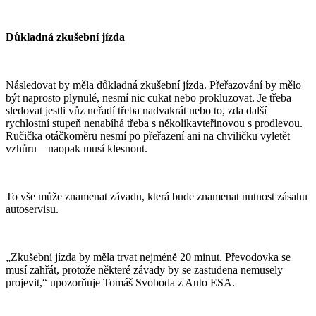
Důkladná zkušební jízda
Následovat by měla důkladná zkušební jízda. Přeřazování by mělo
být naprosto plynulé, nesmí nic cukat nebo prokluzovat. Je třeba
sledovat jestli vůz neřadí třeba nadvakrát nebo to, zda další
rychlostní stupeň nenabíhá třeba s několikavteřinovou s prodlevou.
Ručička otáčkoměru nesmí po přeřazení ani na chviličku vyletět
vzhůru – naopak musí klesnout.
To vše může znamenat závadu, která bude znamenat nutnost zásahu
autoservisu.
„Zkušební jízda by měla trvat nejméně 20 minut. Převodovka se
musí zahřát, protože některé závady by se zastudena nemusely
projevit,“ upozorňuje Tomáš Svoboda z Auto ESA.