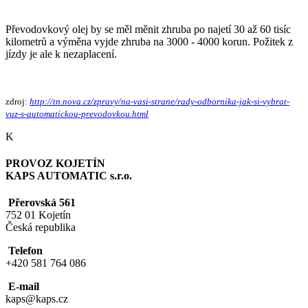
Převodovkový olej by se měl měnit zhruba po najetí 30 až 60 tisíc
kilometrů a výměna vyjde zhruba na 3000 - 4000 korun. Požitek z
jízdy je ale k nezaplacení.
zdroj:
http://tn.nova.cz/zpravy/na-vasi-strane/rady-odbornika-jak-si-vybrat-
vuz-s-automatickou-prevodovkou.html
K
PROVOZ KOJETÍN
KAPS AUTOMATIC s.r.o.
Přerovská 561
752 01 Kojetín
Česká republika
Telefon
+420 581 764 086
E-mail
kaps@kaps.cz