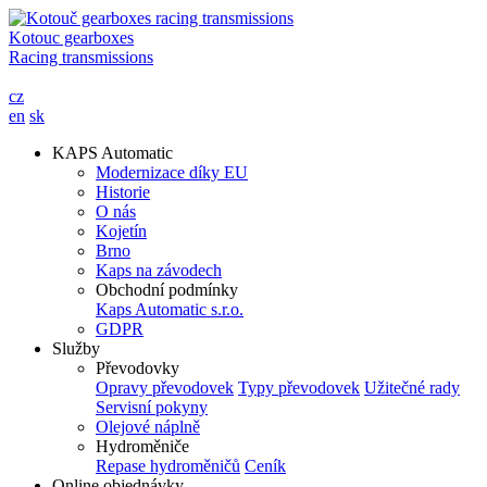
Kotouc gearboxes
Racing transmissions
cz
en
sk
KAPS Automatic
Modernizace díky EU
Historie
O nás
Kojetín
Brno
Kaps na závodech
Obchodní podmínky
Kaps Automatic s.r.o.
GDPR
Služby
Převodovky
Opravy převodovek
Typy převodovek
Užitečné rady
Servisní pokyny
Olejové náplně
Hydroměniče
Repase hydroměničů
Ceník
Online objednávky