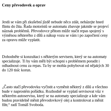
Ceny převodovek a oprav
Jestli se vám při zkušební jízdě nebude něco zdát, neházejte hned
flintu do žita. Řada motoristů se automatu zbavuje jakmile se projeví
náznak problémů. Převodovce přitom může stačit repas spojený s
výměnou některého z dílů a nákup vozu se vám i po započtení ceny
za opravu může vyplatit.
Dohodněte si konzultaci s některým servisem, který se na automaty
specializuje. Ti by vám měli být schopni s problémem poradit i
odhadnout cenu za repas. Ta by se mohla pohybovat od nějakých 30
do 120 tisíc korun.
„Často stačí převodovku vyčistit a vyměnit některý z dílů a všechno
bude v naprostém pořádku. Rozhodně se vyplatí servisovat vůz v
některém autoservisu, který se na automaty specializuje a kde vám
budou pravidelně měnit převodovkový olej a kontrolovat a měnit
filtr,“ radí Tomáš Svoboda.