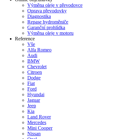
Výměna oleje v převodovce
Oprava převodovky
Diagnostika
Repase hydroměniče
Garanční prohlídka
Výměna oleje v motoru
Reference
Vše
Alfa Romeo
Audi
BMW
Chevrolet
Citroen
Dodge
Fiat
Ford
Hyundai
Jaguar
Jeep
Kia
Land Rover
Mercedes
Mini Cooper
Nissan