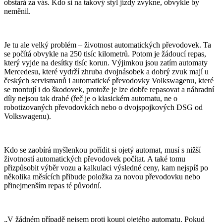
obstará za vás. Kdo si na takový styl jízdy zvykne, obvykle by
neměnil.
Je tu ale velký problém – životnost automatických převodovek. Ta
se počítá obvykle na 250 tisíc kilometrů. Potom je žádoucí repas,
který vyjde na desítky tisíc korun. Výjimkou jsou zatím automaty
Mercedesu, které vydrží zhruba dvojnásobek a dobrý zvuk mají u
českých servismanů i automatické převodovky Volkswagenu, které
se montují i do škodovek, protože je lze dobře repasovat a náhradní
díly nejsou tak drahé (řeč je o klasickém automatu, ne o
robotizovaných převodovkách nebo o dvojspojkových DSG od
Volkswagenu).
Kdo se zaobírá myšlenkou pořídit si ojetý automat, musí s nižší
životností automatických převodovek počítat. A také tomu
přizpůsobit výběr vozu a kalkulaci výsledné ceny, kam nejspíš po
několika měsících přibude položka za novou převodovku nebo
přinejmenším repas té původní.
„V žádném případě nejsem proti koupi ojetého automatu. Pokud